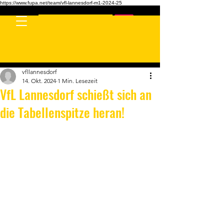
https://www.fupa.net/team/vfl-lannesdorf-m1-2024-25
Kontaktieren Sie uns
vfllannesdorf
14. Okt. 2024
1 Min. Lesezeit
VfL Lannesdorf schießt sich an
die Tabellenspitze heran!