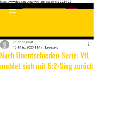
https://www.fupa.net/team/vfl-lannesdorf-m1-2024-25
Kontaktieren Sie uns
vfllannesdorf
10. März 2025
1 Min. Lesezeit
Nach Unentschieden-Serie: VfL
meldet sich mit 6:2-Sieg zurück